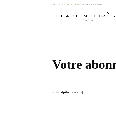
ARTISANAT D'ART 100% MADE IN FRANCE À PARIS
Votre abon
[subscription_details]