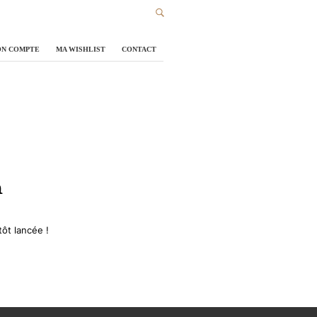
N COMPTE
MA WISHLIST
CONTACT
n
ôt lancée !