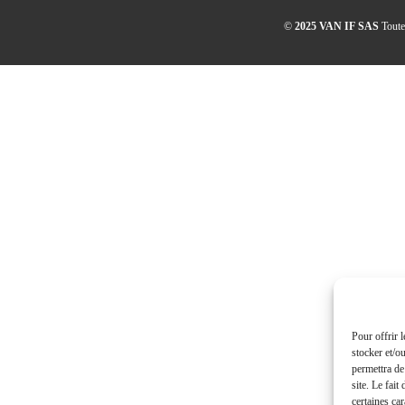
©
2025 VAN IF SAS
Toute 
Pour offrir 
stocker et/o
permettra de
site. Le fait
certaines car